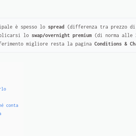
ipale è spesso lo
spread
(differenza tra prezzo di
pplicarsi lo
swap/overnight premium
(di norma alle
iferimento migliore resta la pagina
Conditions & Ch
rlo
hé conta
a