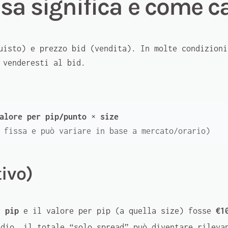
sa significa e come ca
uisto) e prezzo
bid
(vendita). In molte condizioni
 venderesti al bid.
alore per pip/punto
×
size
 fissa e può variare in base a mercato/orario)
tivo)
9 pip
e il valore per pip (a quella size) fosse
€1
edio, il totale “solo spread” può diventare rileva