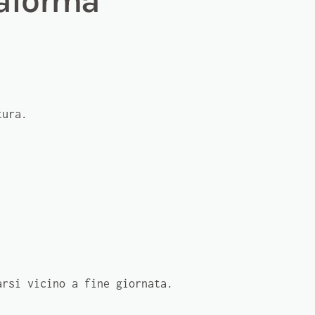
taforma
tura.
arsi vicino a fine giornata.