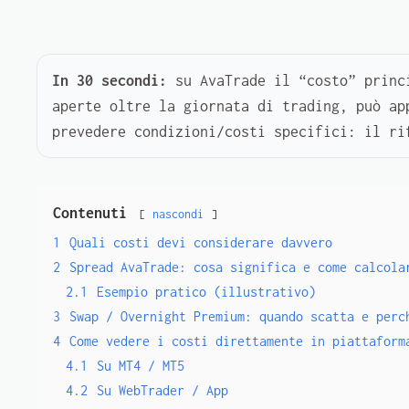
In 30 secondi:
su AvaTrade il “costo” princ
aperte oltre la giornata di trading, può a
prevedere condizioni/costi specifici: il r
Contenuti
nascondi
1
Quali costi devi considerare davvero
2
Spread AvaTrade: cosa significa e come calcola
2.1
Esempio pratico (illustrativo)
3
Swap / Overnight Premium: quando scatta e perc
4
Come vedere i costi direttamente in piattaform
4.1
Su MT4 / MT5
4.2
Su WebTrader / App