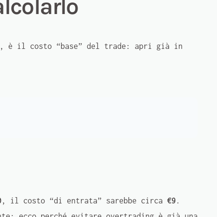
lcolarlo
, è il costo “base” del trade: apri già in
0
, il costo “di entrata” sarebbe circa
€9
.
nte: ecco perché evitare overtrading è già una