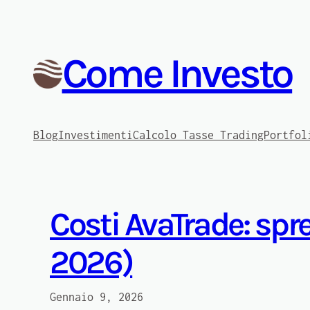
Vai
al
contenuto
Come Investo
Blog
Investimenti
Calcolo Tasse Trading
Portfol
Costi AvaTrade: sp
2026)
Gennaio 9, 2026