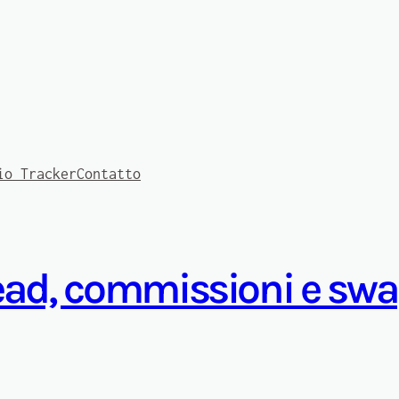
io Tracker
Contatto
read, commissioni e swa