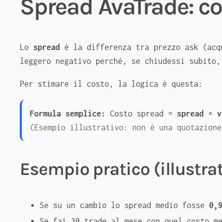
Spread AvaTrade: co
Lo
spread
è la differenza tra prezzo
ask
(acq
leggero negativo perché, se chiudessi subito,
Per stimare il costo, la logica è questa:
Formula semplice:
Costo spread
≈
spread
×
v
(Esempio illustrativo: non è una quotazione
Esempio pratico (illustra
Se su un cambio lo spread medio fosse
0,
Se fai 30 trade al mese con quel costo m